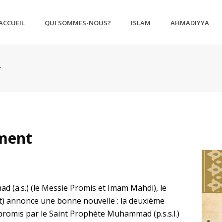
ACCUEIL
QUI SOMMES-NOUS?
ISLAM
AHMADIYYA
T
ament
d (a.s.) (le Messie Promis et Imam Mahdi), le
) annonce une bonne nouvelle : la deuxième
t promis par le Saint Prophète Muhammad (p.s.s.l.)