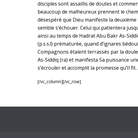
disciples sont assaillis de doutes et comme
beaucoup de malheureux prennent le chemin
désespéré que Dieu manifeste la deuxième 
semble s’échouer. Celui qui patientera jusqu’à
ainsi au temps de Hadrat Abu Bakr As-Siddiq
(p.s.s.l) prématurée, quand d’ignares bédoui
Compagnons étaient terrassés par la doule
As-Siddiq (ra) et manifesta Sa puissance une 
s’écrouler et accomplit la promesse qu’Il fit
[/vc_column][/vc_row]