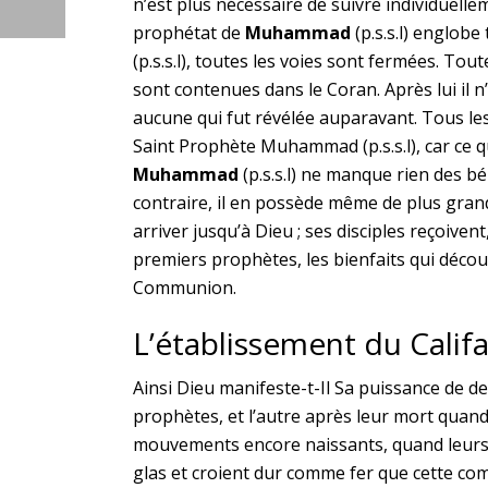
n’est plus nécessaire de suivre individuellem
prophétat de
Muhammad
(p.s.s.l) englobe 
(p.s.s.l), toutes les voies sont fermées. To
sont contenues dans le Coran. Après lui il n
aucune qui fut révélée auparavant. Tous le
Saint Prophète Muhammad (p.s.s.l), car ce qu
Muhammad
(p.s.s.l) ne manque rien des b
contraire, il en possède même de plus grand
arriver jusqu’à Dieu ; ses disciples reçoiv
premiers prophètes, les bienfaits qui décou
Communion.
L’établissement du Califa
Ainsi Dieu manifeste-t-Il Sa puissance de d
prophètes, et l’autre après leur mort quand
mouvements encore naissants, quand leurs 
glas et croient dur comme fer que cette co