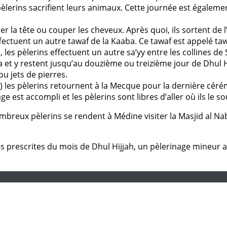
es pèlerins sacrifient leurs animaux. Cette journée est ég
aser la tête ou couper les cheveux. Après quoi, ils sortent de
fectuent un autre tawaf de la Kaaba. Ce tawaf est appelé tawa
 les pèlerins effectuent un autre sa’yy entre les collines de
a et y restent jusqu’au douzième ou treizième jour de Dhul Hi
u jets de pierres.
e) les pèlerins retournent à la Mecque pour la dernière cé
 est accompli et les pèlerins sont libres d’aller où ils le so
ombreux pèlerins se rendent à Médine visiter la Masjid al N
tes prescrites du mois de Dhul Hijjah, un pèlerinage mineur