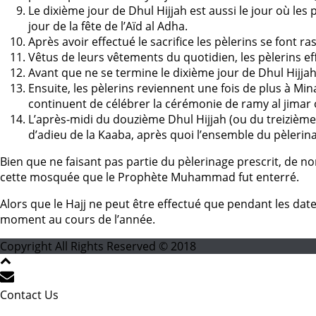
Le dixième jour de Dhul Hijjah est aussi le jour où l
jour de la fête de l’Aïd al Adha.
Après avoir effectué le sacrifice les pèlerins se font r
Vêtus de leurs vêtements du quotidien, les pèlerins ef
Avant que ne se termine le dixième jour de Dhul Hijjah,
Ensuite, les pèlerins reviennent une fois de plus à Min
continuent de célébrer la cérémonie de ramy al jimar o
L’après-midi du douzième Dhul Hijjah (ou du treizièm
d’adieu de la Kaaba, après quoi l’ensemble du pèlerinage
Bien que ne faisant pas partie du pèlerinage prescrit, de n
cette mosquée que le Prophète Muhammad fut enterré.
Alors que le Hajj ne peut être effectué que pendant les da
moment au cours de l’année.
Copyright All Rights Reserved © 2018
Contact Us