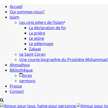
Accueil
Qui sommes-nous?
Islam
Les cinq piliers de l’Islam
La déclaration de foi
La prière
Le jeûne
Le pèlerinage
Zakaat
Le Saint Coran
Une courte biographie du Prophète Mohammad 
Ahmadiyya
Bibliothèque
livres
sermons
Presse
Contact