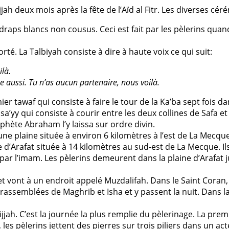
h deux mois après la fête de l’Aïd al Fitr. Les diverses cér
raps blancs non cousus. Ceci est fait par les pèlerins quand
orté. La Talbiyah consiste à dire à haute voix ce qui suit:
ilà.
me aussi. Tu n’as aucun partenaire, nous voilà.
er tawaf qui consiste à faire le tour de la Ka’ba sept fois d
 sa’yy qui consiste à courir entre les deux collines de Safa e
phète Abraham l’y laissa sur ordre divin.
 une plaine située à environ 6 kilomètres à l’est de La Mecque,
 d’Arafat située à 14 kilomètres au sud-est de La Mecque. Ils
ar l’imam. Les pèlerins demeurent dans la plaine d’Arafat j
t et vont à un endroit appelé Muzdalifah. Dans le Saint Coran
s rassemblées de Maghrib et Isha et y passent la nuit. Dans la 
ijjah. C’est la journée la plus remplie du pèlerinage. La pr
les pèlerins jettent des pierres sur trois piliers dans un ac