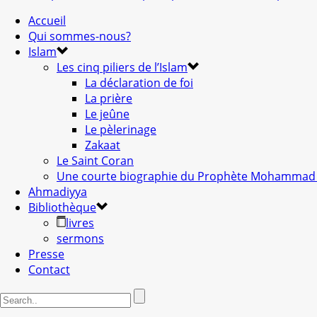
Accueil
Qui sommes-nous?
Islam
Les cinq piliers de l’Islam
La déclaration de foi
La prière
Le jeûne
Le pèlerinage
Zakaat
Le Saint Coran
Une courte biographie du Prophète Mohammad 
Ahmadiyya
Bibliothèque
livres
sermons
Presse
Contact