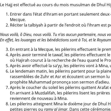
Le Hajj est effectué au cours du mois musulman de Dhul Hijja
Entrer dans l’état d’ihram en portant seulement deux d
Mecque.
Réciter la talbiyah à partir de l’endroit où l’ihram est p
Nous voilà, ô Dieu, nous voilà. Tu n’as aucun partenaire, nous vo
En effet, les louanges et les bénédictions sont à Toi, et le Royau
En entrant à la Mecque, les pèlerins effectuent le premi
Après avoir terminé le tawaf, les pèlerins effectuent le
où Hajirah courut à la recherche de l’eau quand le Pro
Après avoir effectué la sa’yy, les pèlerins vont à Mina,
Le lendemain matin, les pèlerins partent pour la plaine
rassemblées de Zuhr et Asr et écoutent un sermon lu p
prophète Muhammad prononça son sermon d’adieu.
Après le coucher du soleil les pèlerins quittent Arafa
En arrivant à Muzdalifah, les pèlerins lisent les prière
reviennent de nouveau à Mina.
Les pèlerins atteignent Mina le dixième jour de Dhul H
petites pierres ou
ramy al jimar
. Dans cette cérémonie, 