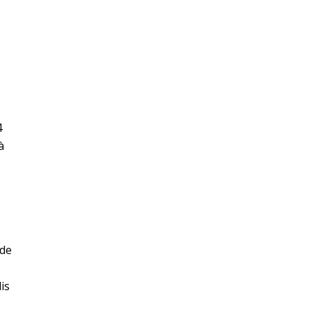
4
à
 de
is