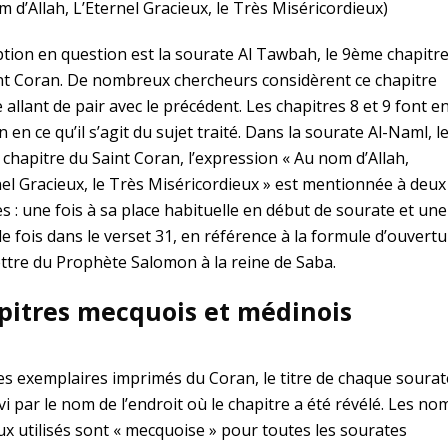
m d’Allah, L’Eternel Gracieux, le Très Miséricordieux)
ption en question est la sourate Al Tawbah, le 9ème chapitr
nt Coran. De nombreux chercheurs considèrent ce chapitre
allant de pair avec le précédent. Les chapitres 8 et 9 font e
n en ce qu’il s’agit du sujet traité. Dans la sourate Al-Naml, l
chapitre du Saint Coran, l’expression « Au nom d’Allah,
nel Gracieux, le Très Miséricordieux » est mentionnée à deux
es : une fois à sa place habituelle en début de sourate et une
e fois dans le verset 31, en référence à la formule d’ouvert
lettre du Prophète Salomon à la reine de Saba.
pitres mecquois et médinois
es exemplaires imprimés du Coran, le titre de chaque sourat
vi par le nom de l’endroit où le chapitre a été révélé. Les no
eux utilisés sont « mecquoise » pour toutes les sourates