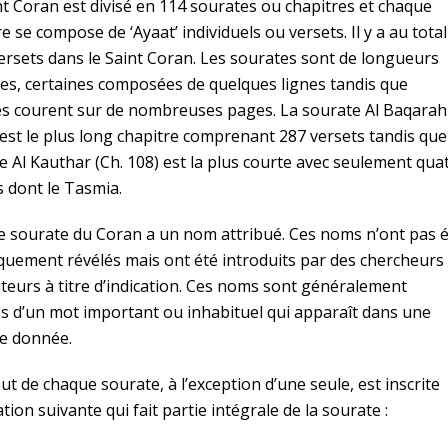
nt Coran est divisé en 114 sourates ou chapitres et chaque
e se compose de ‘Ayaat’ individuels ou versets. Il y a au total
ersets dans le Saint Coran. Les sourates sont de longueurs
les, certaines composées de quelques lignes tandis que
es courent sur de nombreuses pages. La sourate Al Baqarah
) est le plus long chapitre comprenant 287 versets tandis que
e Al Kauthar (Ch. 108) est la plus courte avec seulement qua
s dont le Tasmia.
 sourate du Coran a un nom attribué. Ces noms n’ont pas 
iquement révélés mais ont été introduits par des chercheurs 
iteurs à titre d’indication. Ces noms sont généralement
és d’un mot important ou inhabituel qui apparaît dans une
e donnée.
ut de chaque sourate, à l’exception d’une seule, est inscrite
ation suivante qui fait partie intégrale de la sourate :