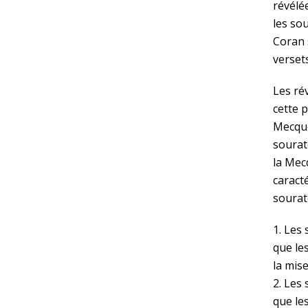
révélé
les so
Coran 
verset
Les ré
cette 
Mecque
sourat
la Mec
caract
sourat
1. Les
que le
la mise
2. Les
que le