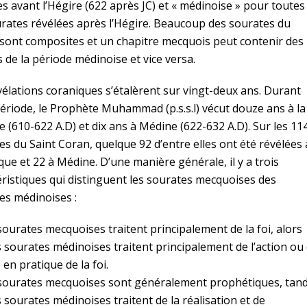
es avant l’Hégire (622 après JC) et « médinoise » pour toutes
urates révélées après l’Hégire. Beaucoup des sourates du
sont composites et un chapitre mecquois peut contenir des
s de la période médinoise et vice versa.
vélations coraniques s’étalèrent sur vingt-deux ans. Durant
période, le Prophète Muhammad (p.s.s.l) vécut douze ans à la
 (610-622 A.D) et dix ans à Médine (622-632 A.D). Sur les 11
es du Saint Coran, quelque 92 d’entre elles ont été révélées 
que et 22 à Médine. D’une manière générale, il y a trois
éristiques qui distinguent les sourates mecquoises des
es médinoises :
 sourates mecquoises traitent principalement de la foi, alors
s sourates médinoises traitent principalement de l’action ou
 en pratique de la foi.
 sourates mecquoises sont généralement prophétiques, tand
s sourates médinoises traitent de la réalisation et de