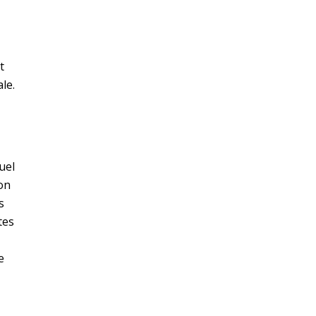
t
le.
uel
ion
s
tes
e