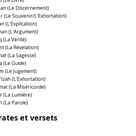
b (Le Livre)
qan (Le Discernement)
kr (Le Souvenir/L’Exhortation)
n (L’Explication)
han (L’Argument)
 (La Vérité)
il (La Révélation)
mat (La Sagesse)
a (Le Guide)
m (Le Jugement)
’izah (L’Exhortation)
mat (La Miséricorde)
r (La Lumière)
h (La Parole)
ates et versets