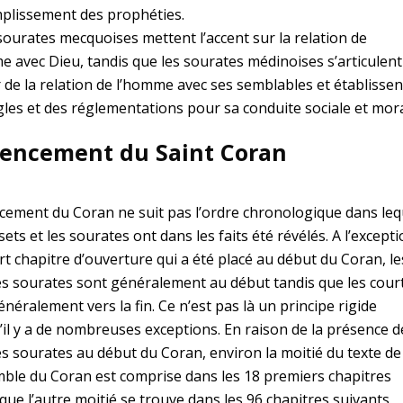
mplissement des prophéties.
 sourates mecquoises mettent l’accent sur la relation de
e avec Dieu, tandis que les sourates médinoises s’articulent
 de la relation de l’homme avec ses semblables et établissen
gles et des réglementations pour sa conduite sociale et mora
gencement du Saint Coran
cement du Coran ne suit pas l’ordre chronologique dans leq
sets et les sourates ont dans les faits été révélés. A l’except
rt chapitre d’ouverture qui a été placé au début du Coran, le
s sourates sont généralement au début tandis que les cour
néralement vers la fin. Ce n’est pas là un principe rigide
’il y a de nombreuses exceptions. En raison de la présence d
s sourates au début du Coran, environ la moitié du texte de
mble du Coran est comprise dans les 18 premiers chapitres
que l’autre moitié se trouve dans les 96 chapitres suivants.