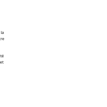
 la
tre
été
et