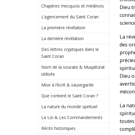
Chapitres mecquois et médinois
Dieu t
connai
L’agencement du Saint Coran
science
La première révélation
La rév
La dernière révélation
des or
Des lettres cryptiques dans le
prophé
Saint Coran
précie
Nom de la sourate & Muqatta’at
spiritu
utilisée
Dieu o
averti
Mise à l’écrit & sauvegarde
mécon
Que contient le Saint Coran ?
La natu
La nature du monde spirituel
spirit
La Loi & Les Commandements
toutes
Récits historiques
complèt