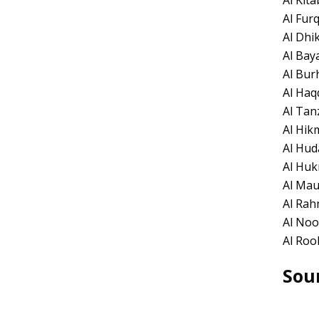
Al Kita
Al Fur
Al Dhi
Al Baya
Al Bur
Al Haqq
Al Tanz
Al Hik
Al Hud
Al Huk
Al Mau
Al Rah
Al Noo
Al Roo
Sour