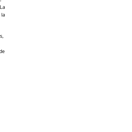
 La
 la
s,
 de