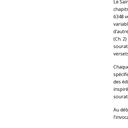
Le Sai
chapitr
6348 v
variab
d’autr
(Ch. 2
sourat
verset
Chaque
spécif
des éd
inspir
sourat
Au déb
l’invoc