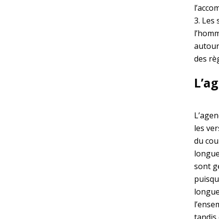
l’acco
3. Les
l’homm
autour
des rè
L’a
L’agen
les ver
du cou
longue
sont gé
puisqu
longue
l’ense
tandis 