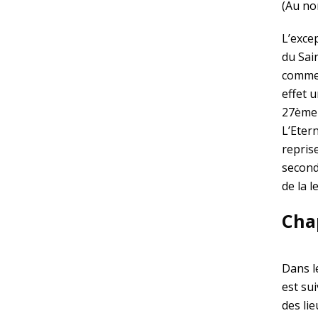
(Au no
L’exce
du Sai
comme 
effet u
27ème 
L’Eter
repris
second
de la 
Cha
Dans l
est sui
des li