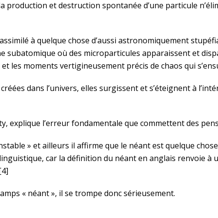
la production et destruction spontanée d’une particule n’éli
ssimilé à quelque chose d’aussi astronomiquement stupéfian
 subatomique où des microparticules apparaissent et dispa
 et les moments vertigineusement précis de chaos qui s’ensu
réées dans l’univers, elles surgissent et s’éteignent à l’int
ity, explique l’erreur fondamentale que commettent des pe
instable » et ailleurs il affirme que le néant est quelque chos
linguistique, car la définition du néant en anglais renvoie à 
[4]
amps « néant », il se trompe donc sérieusement.