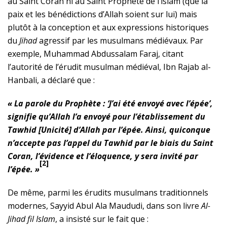
au Saint Coran ni au Saint Prophète de l’islam (que la
paix et les bénédictions d’Allah soient sur lui) mais
plutôt à la conception et aux expressions historiques
du
Jihad
agressif par les musulmans médiévaux. Par
exemple, Muhammad Abdussalam Faraj, citant
l’autorité de l’érudit musulman médiéval, Ibn Rajab al-
Hanbali, a déclaré que :
« La parole du Prophète : ‘J’ai été envoyé avec l’épée’,
signifie qu’Allah l’a envoyé pour l’établissement du
Tawhid [Unicité] d’Allah par l’épée. Ainsi, quiconque
n’accepte pas l’appel du Tawhid par le biais du Saint
Coran, l’évidence et l’éloquence, y sera invité par
[2]
l’épée. »
De même, parmi les érudits musulmans traditionnels
modernes, Sayyid Abul Ala Maududi, dans son livre
Al-
Jihad fil Islam
, a insisté sur le fait que :