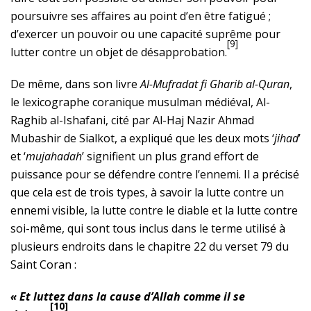
poursuivre ses affaires au point d’en être fatigué ;
d’exercer un pouvoir ou une capacité suprême pour
[9]
lutter contre un objet de désapprobation.
De même, dans son livre
Al-Mufradat fi Gharib al-Quran
,
le lexicographe coranique musulman médiéval, Al-
Raghib al-Ishafani, cité par Al-Haj Nazir Ahmad
Mubashir de Sialkot, a expliqué que les deux mots ‘
jihad
’
et ‘
mujahadah
’ signifient un plus grand effort de
puissance pour se défendre contre l’ennemi. Il a précisé
que cela est de trois types, à savoir la lutte contre un
ennemi visible, la lutte contre le diable et la lutte contre
soi-même, qui sont tous inclus dans le terme utilisé à
plusieurs endroits dans le chapitre 22 du verset 79 du
Saint Coran :
« Et luttez dans la cause d’Allah comme il se
[10]