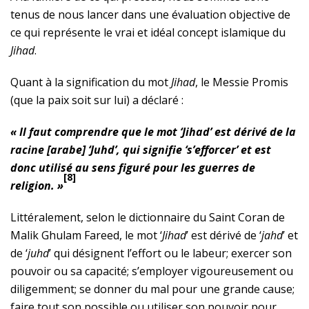
tenus de nous lancer dans une évaluation objective de
ce qui représente le vrai et idéal concept islamique du
Jihad
.
Quant à la signification du mot
Jihad
, le Messie Promis
(que la paix soit sur lui) a déclaré :
« Il faut comprendre que le mot ‘Jihad’ est dérivé de la
racine [arabe] ‘Juhd’, qui signifie ‘s’efforcer’ et est
donc utilisé au sens figuré pour les guerres de
[8]
religion. »
Littéralement, selon le dictionnaire du Saint Coran de
Malik Ghulam Fareed, le mot ‘
Jihad
’ est dérivé de ‘
jahd
’ et
de ‘
juhd
’ qui désignent l’effort ou le labeur; exercer son
pouvoir ou sa capacité; s’employer vigoureusement ou
diligemment; se donner du mal pour une grande cause;
faire tout son possible ou utiliser son pouvoir pour