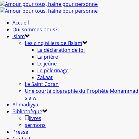
Accueil
Qui sommes-nous?
Islam
Les cinq piliers de l’Islam
La déclaration de foi
La prière
Le jeûne
Le pèlerinage
Zakaat
Le Saint Coran
Une courte biographie du Prophète Mohammad
s.a.w
Ahmadiyya
Bibliothèque
livres
sermons
Presse
Contact