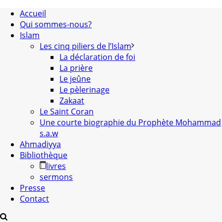
Accueil
Qui sommes-nous?
Islam
Les cinq piliers de l’Islam
La déclaration de foi
La prière
Le jeûne
Le pèlerinage
Zakaat
Le Saint Coran
Une courte biographie du Prophète Mohammad
s.a.w
Ahmadiyya
Bibliothèque
livres
sermons
Presse
Contact